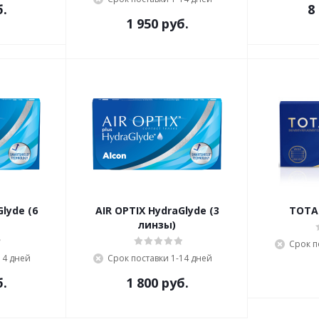
б.
8
1 950 руб.
lyde (6
AIR OPTIX HydraGlyde (3
TOTAL
линзы)
Срок п
14 дней
Срок поставки 1-14 дней
б.
1 800 руб.