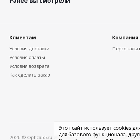
Ранее вы смотрели
Клиентам
Компания
Условия доставки
Персональн
Условия оплаты
Условия возврата
Как сделать заказ
Этот сайт использует cookies д
для базового функционала, дру
2026 © Optica55.ru ИП Cухих Л.Н. ОГРН ИП 304550732