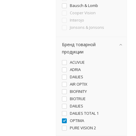
Bausch & Lomb
Cooper Vision
Interojo
Jonsons & Jonsons
Бренд товарной
продукции
ACUVUE
ADRIA
DAILIES
AIR OPTIX
BIOFINITY
BIOTRUE
DAILIES
DAILIES TOTAL 1
OPTIMA
PURE VISION 2
SOFLENS