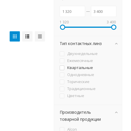
1 320
3 400
Тип контактных линз
Двухнедельные
Ежемесячные
Квартальные
Однодневные
Торические
Традиционные
Цветные
Производитель
товарной продукции
Alcon