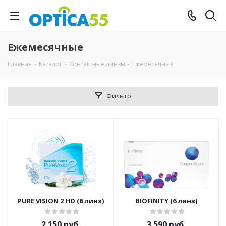
Ежемесячные
Главная
-
Каталог
-
Контактные линзы
-
Ежемесячные
Фильтр
PURE VISION 2 HD (6 линз)
BIOFINITY (6 линз)
2 150 руб.
3 590 руб.