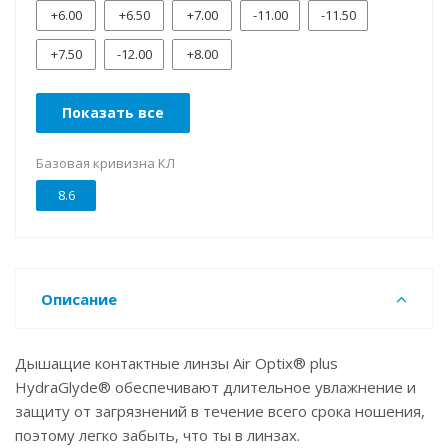
+6.00
+6.50
+7.00
-11.00
-11.50
+7.50
-12.00
+8.00
Показать все
Базовая кривизна КЛ
8.6
Описание
Дышащие контактные линзы Air Optix® plus
HydraGlyde® обеспечивают длительное увлажнение и
защиту от загрязнений в течение всего срока ношения,
поэтому легко забыть, что ты в линзах.