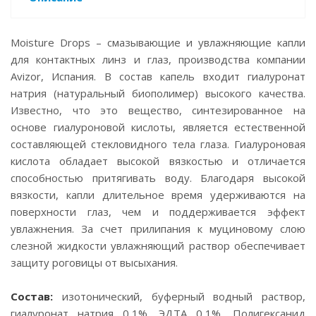
Moisture Drops – смазывающие и увлажняющие капли
для контактных линз и глаз, производства компании
Avizor, Испания. В состав капель входит гиалуронат
натрия (натуральный биополимер) высокого качества.
Известно, что это вещество, синтезированное на
основе гиалуроновой кислоты, является естественной
составляющей стекловидного тела глаза. Гиалуроновая
кислота обладает высокой вязкостью и отличается
способностью притягивать воду. Благодаря высокой
вязкости, капли длительное время удерживаются на
поверхности глаз, чем и поддерживается эффект
увлажнения. За счет прилипания к муциновому слою
слезной жидкости увлажняющий раствор обеспечивает
защиту роговицы от высыхания.
Состав:
изотонический, буферный водный раствор,
гиалуронат натрия 0,1%, ЭДТА 0,1%, Полигексанид